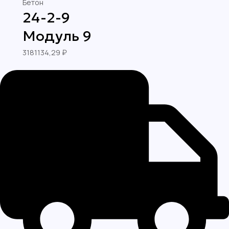
Бетон
24-2-9
Модуль 9
3181134,29
₽