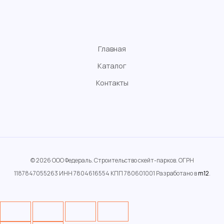
Главная
Каталог
Контакты
© 2026 ООО Федераль. Строительство скейт-парков. ОГРН
1187847055263 ИНН 7804616554 КПП 780601001 Разработано в
m12
.