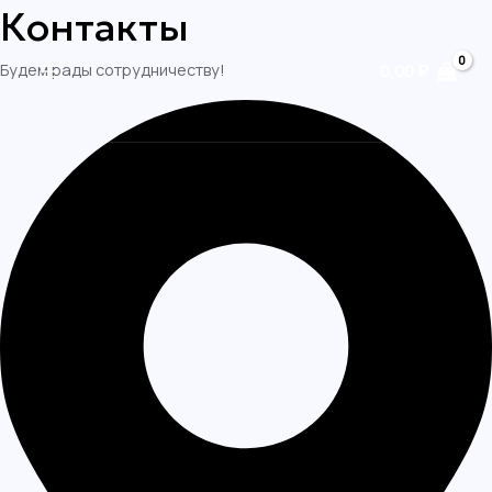
Перейти
Контакты
MAIN
к
MENU
Будем рады сотрудничеству!
содержимому
0,00
₽