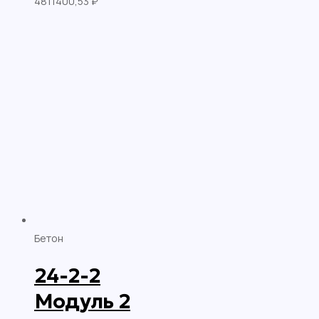
4811400,53
₽
Бетон
24-2-2
Модуль 2