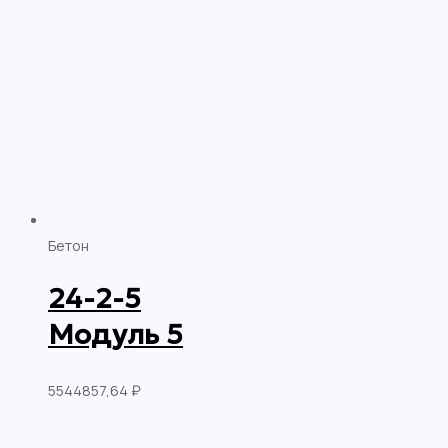
Бетон
24-2-5
Модуль 5
5544857,64
₽