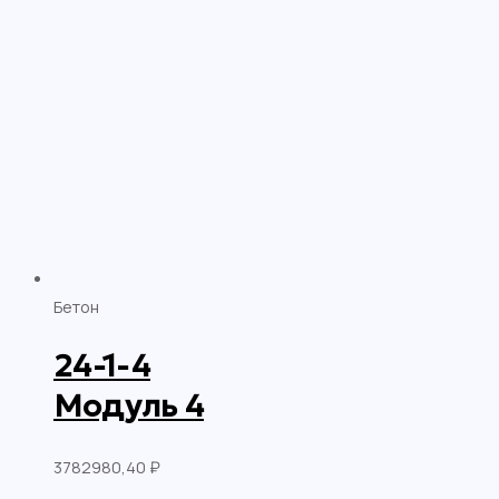
Бетон
24-1-4
Модуль 4
3782980,40
₽