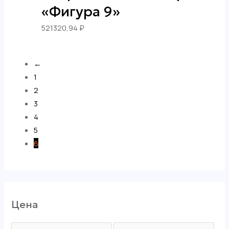
«Фигура 9»
521320,94
₽
←
1
2
3
4
5
6
Цена