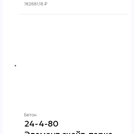
182681,18
₽
Бетон
24-4-80