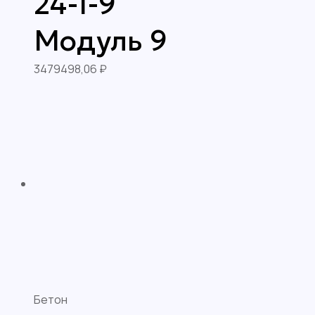
24-1-9
Модуль 9
3479498,06
₽
Бетон