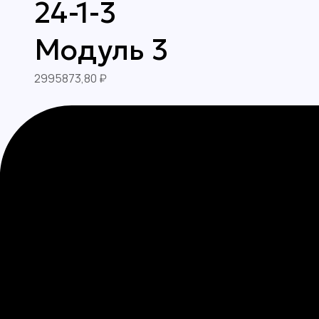
24-1-3
Модуль 3
2995873,80
₽