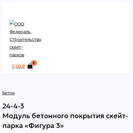
MAIN
Перейти
MENU
к
содержимому
0,00
₽
Бетон
24-4-3
Модуль бетонного покрытия скейт-
парка «Фигура 3»