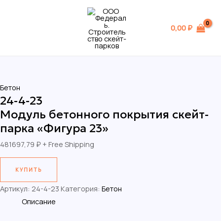
Перейти
MAIN
к
MENU
0,00
₽
содержимому
Бетон
24-4-23
Модуль бетонного покрытия скейт-
парка «Фигура 23»
481697,79
₽
+ Free Shipping
КУПИТЬ
Артикул:
24-4-23
Категория:
Бетон
Описание