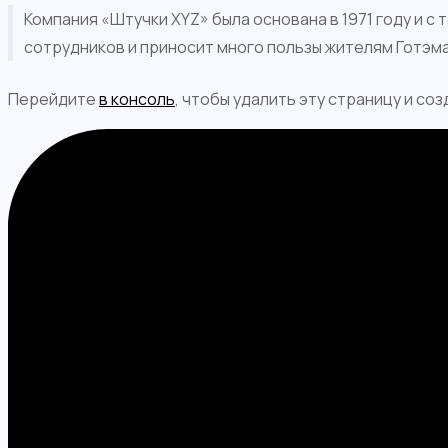
Компания «Штучки XYZ» была основана в 1971 году и с
сотрудников и приносит много пользы жителям Готэма
Перейдите
в консоль
, чтобы удалить эту страницу и соз