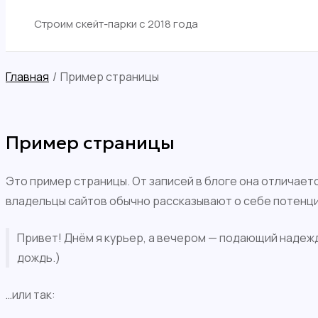
Строим скейт-парки c 2018 года
Поиск
Главная
Пример страницы
Пример страницы
Это пример страницы. От записей в блоге она отличает
владельцы сайтов обычно рассказывают о себе потенци
Привет! Днём я курьер, а вечером — подающий надежды
дождь.)
…или так: