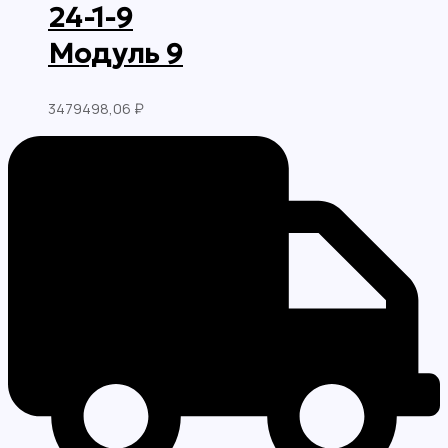
24-1-9
Модуль 9
3479498,06
₽