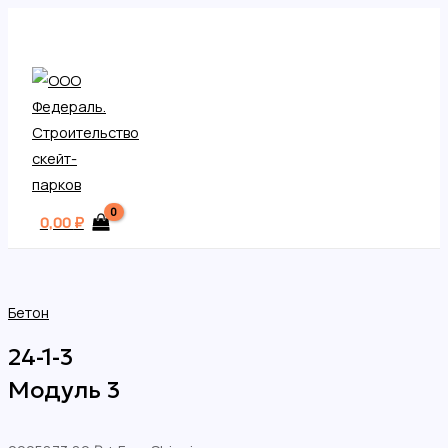
MAIN
Перейти
MENU
к
содержимому
0,00
₽
Бетон
24-1-3
Модуль 3