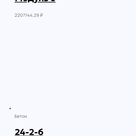
2207144,29
₽
Бетон
24-2-6